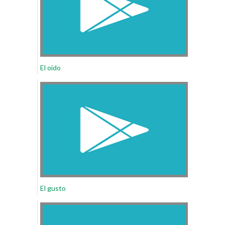
El oído
El gusto