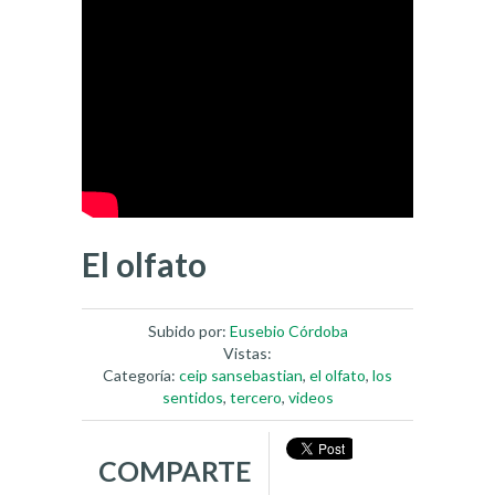
El olfato
Subido por:
Eusebio Córdoba
Vistas:
Categoría:
ceip sansebastian
,
el olfato
,
los
sentidos
,
tercero
,
videos
COMPARTE