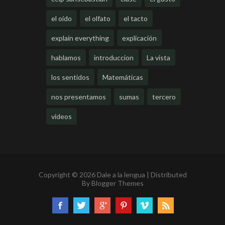
el oído
el olfato
el tacto
explain everything
explicación
hablamos
introduccion
La vista
los sentidos
Matemáticas
nos presentamos
sumas
tercero
videos
Copyright ©
2026
Dale a la lengua | Distributed
By
Blogger Themes